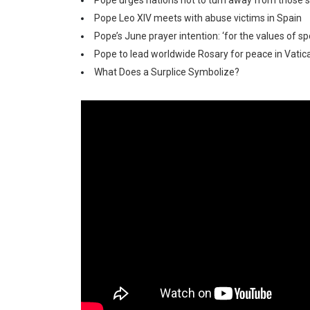
Pope Leo XIV meets with abuse victims in Spain
Pope’s June prayer intention: ‘for the values of sp
Pope to lead worldwide Rosary for peace in Vatic
What Does a Surplice Symbolize?