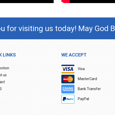
u for visiting us today! May God B
K LINKS
WE ACCEPT
otion
Visa
t us
MasterCard
act
Bank Transfer
S
PayPal