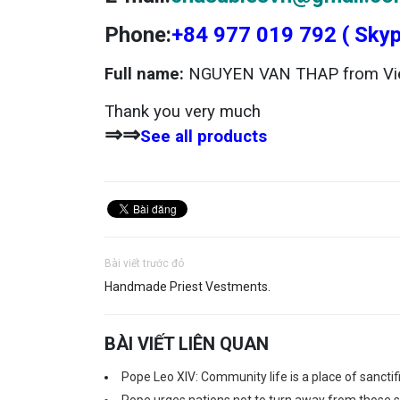
Phone:
+84 977 019 792 ( Skyp
Full name:
NGUYEN VAN THAP from Vi
Thank you very much
⇒⇒
See all products
Bài viết trước đó
Handmade Priest Vestments.
BÀI VIẾT LIÊN QUAN
Pope Leo XIV: Community life is a place of sanctif
Pope urges nations not to turn away from those s