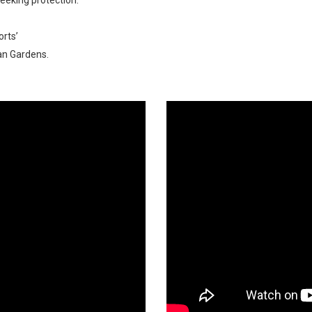
orts’
an Gardens.