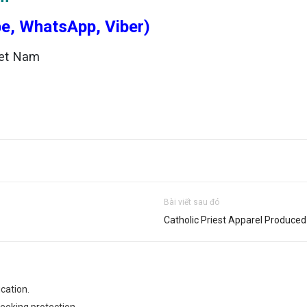
e, WhatsApp, Viber)
et Nam
Bài viết sau đó
Catholic Priest Apparel Produced
ication.
eeking protection.